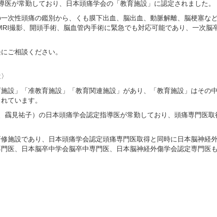
導医が常勤しており、日本頭痛学会の「教育施設」に認定されました。
の一次性頭痛の鑑別から、くも膜下出血、脳出血、動脈解離、脳梗塞な
MRI撮影、開頭手術、脳血管内手術に緊急でも対応可能であり、一次脳卒
軽にご相談ください。
は〉
育施設」「准教育施設」「教育関連施設」があり、「教育施設」はその
られています。
理、靍見祐子）の日本頭痛学会認定指導医が常勤しており、頭痛専門医取
研修施設であり、日本頭痛学会認定頭痛専門医取得と同時に日本脳神経
専門医、日本脳卒中学会脳卒中専門医、日本脳神経外傷学会認定専門医