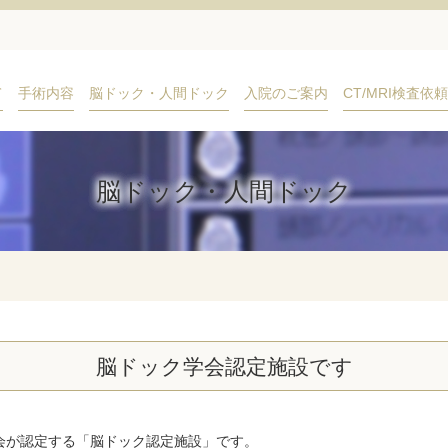
(current)
て
手術内容
脳ドック・人間ドック
入院のご案内
CT/MRI検査依頼
脳ドック・人間ドック
脳ドック学会認定施設です
会が認定する「脳ドック認定施設」です。