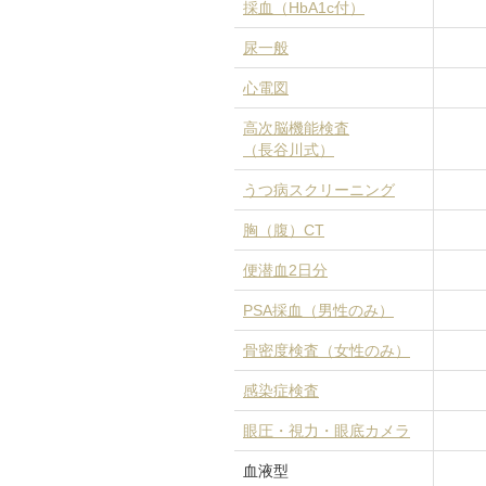
採血（HbA1c付）
尿一般
心電図
高次脳機能検査
（長谷川式）
うつ病スクリーニング
胸（腹）CT
便潜血2日分
PSA採血（男性のみ）
骨密度検査（女性のみ）
感染症検査
眼圧・視力・眼底カメラ
血液型