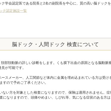
ック学会認定医である院長と2名の副院長を中心に、質の高い脳ドック
ック認定施設一覧
脳ドック・人間ドック 検査について
管、頚部頚動脈の詳しい診断をします。くも膜下出血の原因となる脳動脈
発見が可能です。
めペースメーカー、人工関節など体内に金属を埋め込まれている方は受け
ますので予めご了承ください。
いない方を対象とした検査になりますので、保険は適用されません。症
査になりますので、頭痛やめまい、しびれ等、気になる症状のある方は