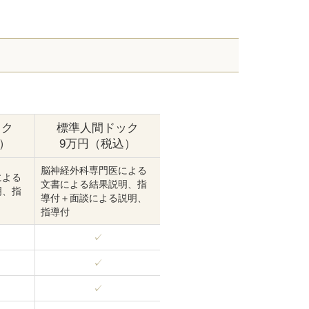
ック
標準人間ドック
）
9万円（税込）
脳神経外科専門医による
による
文書による結果説明、指
明、指
導付＋面談による説明、
指導付
✓
✓
✓