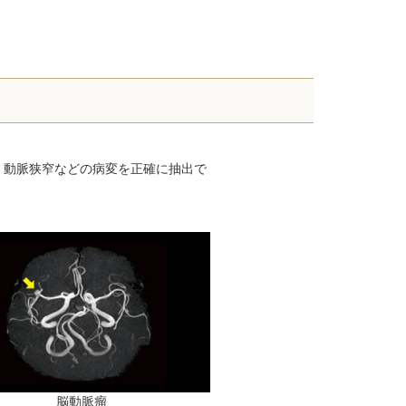
、動脈狭窄などの病変を正確に抽出で
脳動脈瘤