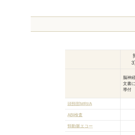
脳神
文書
導付
頭頸部MRI/A
ABI検査
頸動脈エコー