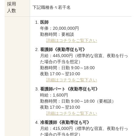
採用
下記職種各々若干名
人数
医師
年俸：20,000,000円
勤務時間：要相談
詳細はコチラをご覧下さい
看護師《夜勤専従も可》
月給：445,000円（標準的な宿直、夜勤を行っ
た場合の手当を想定）
勤務時間：日勤 9:00～18:00
夜勤 17:00～翌10:00
詳細はコチラをご覧下さい
看護師パート《夜勤専従も可》
時給：1,600円
勤務時間：日勤 9:00～18:00（要相談）
夜勤 17:00～翌10:00
詳細はコチラをご覧下さい
准看護師《夜勤専従も可》
月給：415,000円（標準的な宿直、夜勤を行っ
た場合の手当を想定）