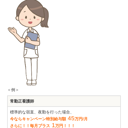
＜例＞
常勤正看護師
標準的な宿直、夜勤を行った場合、
45
今ならキャンペーン特別給与額
万円/月
1
さらに！！毎月プラス
万円！！！