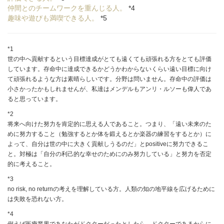
仲間とのチームワークを重んじる人。
*4
趣味や遊びも満喫できる人。
*5
*1
世の中へ貢献するという目標達成がとても遠くても頑張れる方をとても評価
しています。存命中に達成できるかどうかわからないくらい遠い目標に向け
て頑張れるような方は素晴らしいです。分野は問いません。存命中の評価は
小さかったかもしれませんが、私達はメンデルもアンリ・ルソーも偉人であ
ると思っています。
*2
将来へ向けた努力を肯定的に思える人であること。つまり、「遠い未来のた
めに努力すること（勉強するとか体を鍛えるとか楽器の練習をするとか）に
よって、自分は世の中に大きく貢献しうるのだ」とpositiveに努力できるこ
と。対極は「自分の利己的な幸せのためにのみ努力している」と努力を否定
的に考えること。
*3
no risk, no returnの考えを理解している方。人類の知の地平線を広げるために
は失敗を恐れない方。
*4