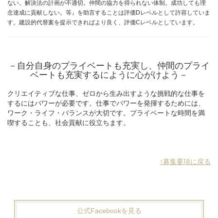
ない。解決法の計画が不適切。仲間の協力を得られない体制。成功しても理
念達成に貢献しない。等』を助言することは評価Dレベルとして許容していま
す。建設的代替案を提示できればより良く、評価Cレベルとしています。
－自分自身のプライベートも充実し、仲間のプライ
ベートも充実するにように心がけよう－
クリエイティブな仕事、ゼロから生み出すような挑戦的な仕事を
するにはパワーが必要です。仕事でパワーを発揮するためには、
ワーク・ライフ・バランスが大切です。プライベートな時間を満
喫することも、社会貢献に役立ちます。
↑募集要項に戻る
公式Facebookを見る