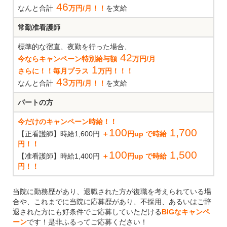
46
なんと合計
万円/月！！
を支給
常勤准看護師
標準的な宿直、夜勤を行った場合、
42
今ならキャンペーン特別給与額
万円/月
1
さらに！！毎月プラス
万円！！！
43
なんと合計
万円/月！！
を支給
パートの方
今だけのキャンペーン時給！！
100
1,700
【正看護師】時給1,600円
＋
円up で時給
円！！
100
1,500
【准看護師】時給1,400円
＋
円up で時給
円！！
当院に勤務歴があり、退職された方が復職を考えられている場
合や、これまでに当院に応募歴があり、不採用、あるいはご辞
退された方にも好条件でご応募していただける
BIGなキャンペ
ーン
です！是非ふるってご応募ください！