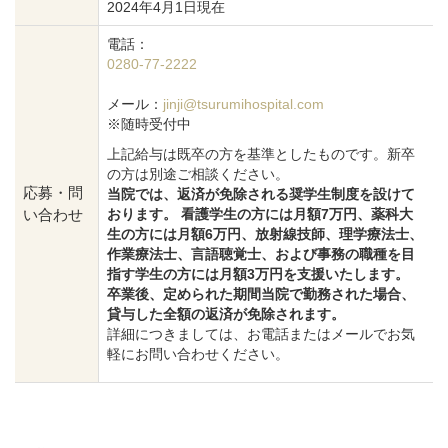
2024年4月1日現在
電話：
0280-77-2222
メール：
jinji@tsurumihospital.com
※随時受付中
上記給与は既卒の方を基準としたものです。新卒
の方は別途ご相談ください。
応募・問
当院では、返済が免除される奨学生制度を設けて
い合わせ
おります。 看護学生の方には月額7万円、薬科大
生の方には月額6万円、放射線技師、理学療法士、
作業療法士、言語聴覚士、および事務の職種を目
指す学生の方には月額3万円を支援いたします。
卒業後、定められた期間当院で勤務された場合、
貸与した全額の返済が免除されます。
詳細につきましては、お電話またはメールでお気
軽にお問い合わせください。