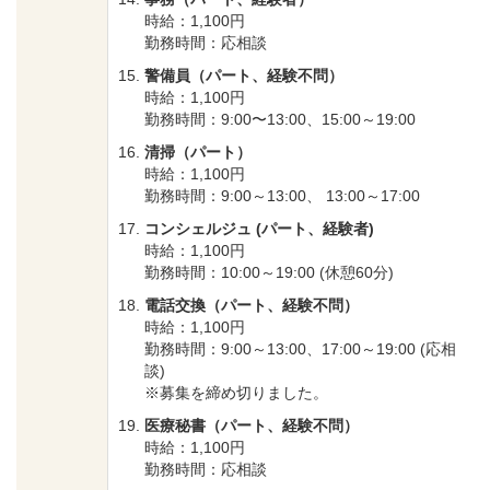
時給：1,100円
勤務時間：応相談
警備員（パート、経験不問）
時給：1,100円
勤務時間：9:00〜13:00、15:00～19:00
清掃（パート）
時給：1,100円
勤務時間：9:00～13:00、 13:00～17:00
コンシェルジュ (パート、経験者)
時給：1,100円
勤務時間：10:00～19:00 (休憩60分)
電話交換（パート、経験不問）
時給：1,100円
勤務時間：9:00～13:00、17:00～19:00 (応相
談)
※募集を締め切りました。
医療秘書（パート、経験不問）
時給：1,100円
勤務時間：応相談