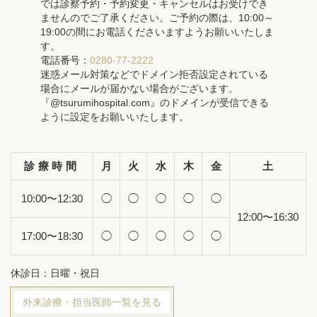
では診察予約・予約変更・キャンセルはお受けでき
ませんのでご了承ください。ご予約の際は、10:00～
19:00の間にお電話くださいますようお願いいたしま
す。
電話番号：
0280-77-2222
迷惑メール対策などでドメイン拒否設定されている
場合にメールが届かない場合がございます。
『@tsurumihospital.com』のドメインが受信できる
ように設定をお願いいたします。
診療時間
月
火
水
木
金
土
10:00〜12:30
◯
◯
◯
◯
◯
12:00〜16:30
17:00〜18:30
◯
◯
◯
◯
◯
休診日：日曜・祝日
外来診療・担当医師一覧を見る