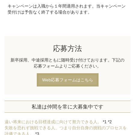
キャンペーンは入職から１年間適用されます。当キャンペーン
受付けは予告なく終了する場合があります。
応募方法
新卒採用、中途採用ともに随時受け付けております。下記の
応募フォームよりご応募ください。
Web応募フォームはこちら
私達は仲間を常に大募集中です
遠い将来における目標達成に向けて努力できる人。
*1 *2
失敗を恐れず挑戦できる人、つまり自分自身の挑戦のプロセスを
評価できる人。
*3