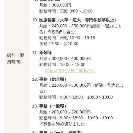
月給：300,000円
勤務時間：日勤 9:00～18:00
医療秘書（大卒・短大・専門学校卒以上）
月給：240,000～250,000円(経験・能力によ
る）※夜勤5回含む
勤務時間：日勤 10:00～19:15
夜勤 17:30～翌10:30
薬剤師
給与・勤
月給：300,000～400,000円
務時間
勤務時間：10:00～19:00
詳細はコチラをご覧下さい
事務（総合職）
月給：210,000〜300,000円（経験・能力によ
る）
勤務時間：9:00〜18:00、10:00〜19:00
事務（一般職）
月給：200,000～220,000円
勤務時間：9:00〜18:00、10:00～19:00
※募集を締め切りました
事務（パート、経験者）