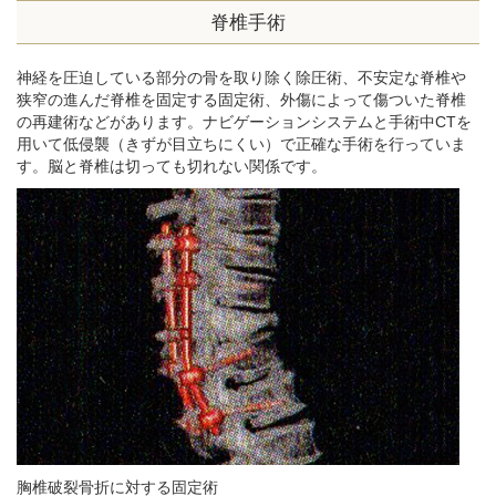
脊椎手術
神経を圧迫している部分の骨を取り除く除圧術、不安定な脊椎や
狭窄の進んだ脊椎を固定する固定術、外傷によって傷ついた脊椎
の再建術などがあります。ナビゲーションシステムと手術中CTを
用いて低侵襲（きずが目立ちにくい）で正確な手術を行っていま
す。脳と脊椎は切っても切れない関係です。
胸椎破裂骨折に対する固定術