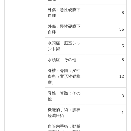
外傷：急性硬膜下
8
血腫
外傷：慢性硬膜下
35
血腫
水頭症：脳室シャ
5
ント術
水頭症：その他
8
脊椎・脊髄：変性
疾患（変形性脊椎
12
症）
脊椎・脊髄：その
3
他
機能的手術：脳神
1
経減圧術
血管内手術：動脈