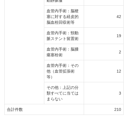
動静脈瘻
血管内手術：脳梗
塞に対する経皮的
42
脳血栓回収術等
血管内手術：頸動
19
脈ステント留置術
血管内手術：脳腫
2
瘍塞栓術
血管内手術：その
他（血管拡張術
12
等）
その他：上記の分
類すべてに当ては
3
まらない
合計件数
210