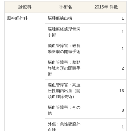
診療科
手術名
2015年 件数
脳神経外科
脳腫瘍摘出術
1
脳腫瘍経蝶形骨洞
1
手術
脳血管障害：破裂
1
動脈瘤の開頭手術
脳血管障害：脳動
静脈奇形の開頭手
2
術
脳血管障害：高血
圧性脳内出血（開
16
頭血腫除去術）
脳血管障害：その
8
他
外傷：急性硬膜外
1
血腫