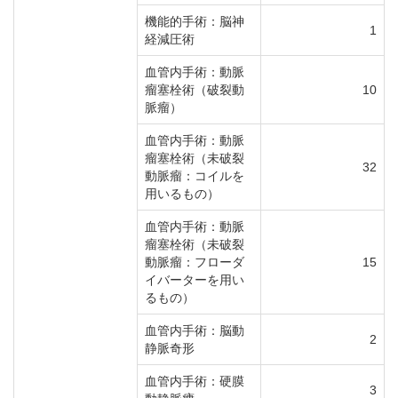
機能的手術：脳神
1
経減圧術
血管内手術：動脈
瘤塞栓術（破裂動
10
脈瘤）
血管内手術：動脈
瘤塞栓術（未破裂
32
動脈瘤：コイルを
用いるもの）
血管内手術：動脈
瘤塞栓術（未破裂
動脈瘤：フローダ
15
イバーターを用い
るもの）
血管内手術：脳動
2
静脈奇形
血管内手術：硬膜
3