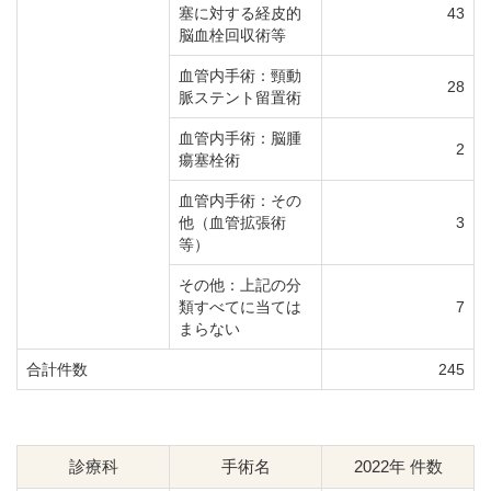
塞に対する経皮的
43
脳血栓回収術等
血管内手術：頸動
28
脈ステント留置術
血管内手術：脳腫
2
瘍塞栓術
血管内手術：その
他（血管拡張術
3
等）
その他：上記の分
類すべてに当ては
7
まらない
合計件数
245
診療科
手術名
2022年 件数