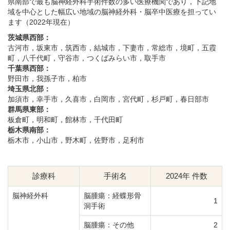
県南部で最も脳神経外科手術件数の多い医療機関であり，下記地
域を中心とした幅広い地域の脳神経外科・脳卒中医療を担ってい
ます（2022年現在）
茨城県西部：
古河市，坂東市，筑西市，結城市，下妻市，常総市，境町，五霞
町，八千代町，守谷市，つくばみらい市，取手市
千葉県西部：
野田市，我孫子市，柏市
埼玉県北部：
加須市，幸手市，久喜市，白岡市，宮代町，杉戸町，春日部市
群馬県東部：
板倉町，明和町，館林市，千代田町
栃木県南部：
栃木市，小山市，野木町，佐野市，足利市
診療科
手術名
2024年 件数
脳神経外科
脳腫瘍：経蝶形骨
1
洞手術
脳腫瘍：その他
2