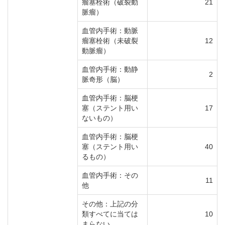
瘤塞栓術（破裂動
21
脈瘤）
血管内手術：動脈
瘤塞栓術（未破裂
12
動脈瘤）
血管内手術：動静
2
脈奇形（脳）
血管内手術：脳梗
塞（ステント用い
17
ないもの）
血管内手術：脳梗
塞（ステント用い
40
るもの）
血管内手術：その
11
他
その他：上記の分
類すべてに当ては
10
まらない