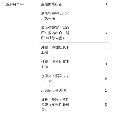
脳神経外科
脳腫瘍摘出術
3
脳血管障害：バイ
1
パス手術
脳血管障害：高血
圧性脳内出血（開
5
頭血腫除去術）
外傷：急性硬膜下
1
血腫
外傷：慢性硬膜下
48
血腫
水頭症：脳室シャ
5
ント術
水頭症：その他
1
脊椎・脊髄：変性
疾患（変形性脊椎
5
症）