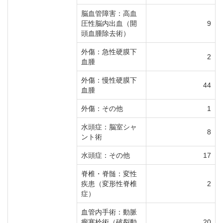
脳血管障害：高血
圧性脳内出血（開
9
頭血腫除去術）
外傷：急性硬膜下
2
血腫
外傷：慢性硬膜下
44
血腫
外傷：その他
1
水頭症：脳室シャ
8
ント術
水頭症：その他
17
脊椎・脊髄：変性
疾患（変形性脊椎
2
症）
血管内手術：動脈
瘤塞栓術（破裂動
20